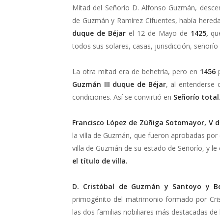
Mitad del Señorío D. Alfonso Guzmán, desce
de Guzmán y Ramírez Cifuentes, había hered
duque de Béjar
el 12 de Mayo de
1425,
que
todos sus solares, casas, jurisdicción, señorío
La otra mitad era de behetría, pero en
1456
Guzmán III duque de Béjar
, al entenderse 
condiciones. Así se convirtió en
Señorío total
Francisco López de Zúñiga Sotomayor, V d
la villa de Guzmán, que fueron aprobadas por
villa de Guzmán de su estado de Señorío, y le
el título de villa.
D. Cristóbal de Guzmán y Santoyo y B
primogénito del matrimonio formado por Cri
las dos familias nobiliares más destacadas de la