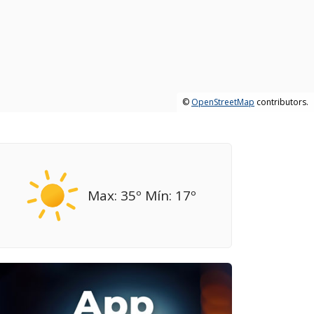
©
OpenStreetMap
contributors.
Max: 35º Mín: 17º