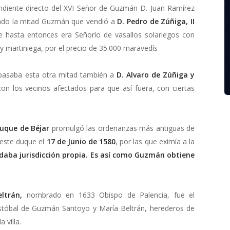
ndiente directo del XVI Señor de Guzmán D. Juan Ramírez
ado la mitad Guzmán que vendió a
D. Pedro de Zúñiga, II
 hasta entonces era Señorío de vasallos solariegos con
 y martiniega, por el precio de 35.000 maravedís
pasaba esta otra mitad también a
D. Alvaro de Zúñiga y
con los vecinos afectados para que así fuera, con ciertas
.
uque de Béjar
promulgó las ordenanzas más antiguas de
 este duque el
17 de Junio de 1580
, por las que eximía a la
daba jurisdicción propia. Es así como Guzmán obtiene
eltrán,
nombrado en 1633 Obispo de Palencia, fue el
stóbal de Guzmán Santoyo y María Beltrán, herederos de
 villa.