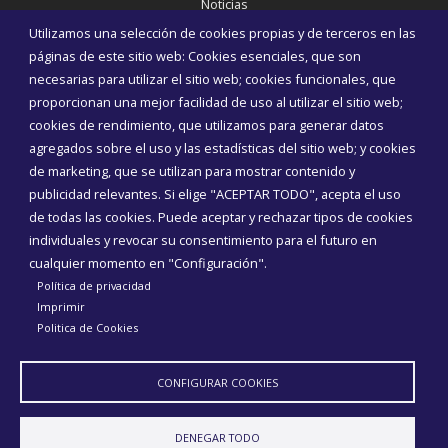
Noticias
Eventos
Utilizamos una selección de cookies propias y de terceros en las
Corporación Municipal
páginas de este sitio web: Cookies esenciales, que son
Teléfonos de interés
necesarias para utilizar el sitio web; cookies funcionales, que
proporcionan una mejor facilidad de uso al utilizar el sitio web;
INICIAR SESIÓN
cookies de rendimiento, que utilizamos para generar datos
MAPA WEB
agregados sobre el uso y las estadísticas del sitio web; y cookies
de marketing, que se utilizan para mostrar contenido y
publicidad relevantes. Si elige "ACEPTAR TODO", acepta el uso
de todas las cookies. Puede aceptar y rechazar tipos de cookies
individuales y revocar su consentimiento para el futuro en
cualquier momento en "Configuración".
Política de privacidad
Imprimir
Politica de Cookies
CONFIGURAR COOKIES
Aviso Legal
Política de privacidad
Política de Cookies
DENEGAR TODO