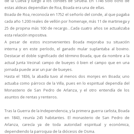
de la Cueva y luego a los condes de Siruela. En 1746 sólo ocho de
estas aldeas dependían de Roa, Boada era una de ellas.
Boada de Roa, reconocía en 1752 el señorío del conde, al que pagaba
cada año 1.200 reales de vellón por homenaje, más 11 de martiniega y
25 de propina más 100 de recargo…Cada cuatro años se actualizaba
esta relación impositiva.
A pesar de estos inconvenientes Boada mejoraba su situación
interna y en este período, el ganado mular suplantaba al bovino.
Destacar el doble significado del término Boada, que da nombre a la
actual Junta Vecinal: campo de bueyes ó bien el campo que en una
jornada puede arar un par de bueyes.
Hasta el 1836, la abadía tuvo al menos dos monjes en Boada; uno
actuaba como párroco de la Villa, pues en lo espiritual dependía del
Monasterio de San Pedro de Arlanza, y el otro entendía de los
asuntos de rentas y renteros.
Tras la Guerra de la Independencia, y la primera guerra carlista, Boada
en 1843, reunía 245 habitantes. El monasterio de San Pedro de
Arlanza, carecía ya de toda autoridad espiritual y económica,
dependiendo la parroquia de la diócesis de Osma.