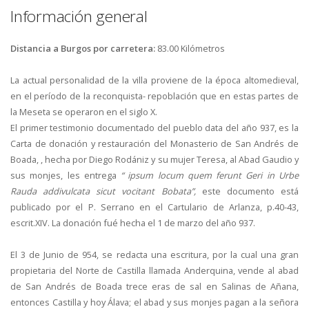
Información general
Distancia a Burgos por carretera:
83.00 Kilómetros
La actual personalidad de la villa proviene de la época altomedieval,
en el período de la reconquista- repoblación que en estas partes de
la Meseta se operaron en el siglo X.
El primer testimonio documentado del pueblo data del año 937, es la
Carta de donación y restauración del Monasterio de San Andrés de
Boada, , hecha por Diego Rodániz y su mujer Teresa, al Abad Gaudio y
sus monjes, les entrega
“ ipsum locum quem ferunt Geri in Urbe
Rauda addivulcata sicut vocitant Bobata”,
este documento está
publicado por el P. Serrano en el Cartulario de Arlanza, p.40-43,
escrit.XIV. La donación fué hecha el 1 de marzo del año 937.
El 3 de Junio de 954, se redacta una escritura, por la cual una gran
propietaria del Norte de Castilla llamada Anderquina, vende al abad
de San Andrés de Boada trece eras de sal en Salinas de Añana,
entonces Castilla y hoy Álava; el abad y sus monjes pagan a la señora