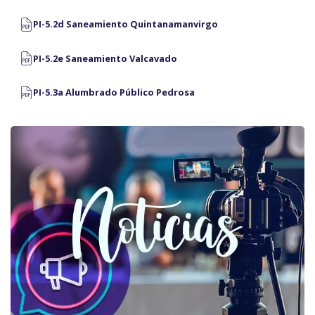
PI-5.2d Saneamiento Quintanamanvirgo
PI-5.2e Saneamiento Valcavado
PI-5.3a Alumbrado Público Pedrosa
PI-5.3b Red eléctrica Boada
PI-5.3c Saneamiento Pluviales Guzmán
PI-5.3d Alumbrado Público Quintanamanvirgo
PI-5.3e Red eléctrica Valcavado
PI-5.4a Viario Público pavimentado Pedrosa
PI-5.4b Alumbrado Público Boada