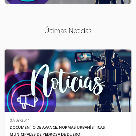
PI-5.4d Red eléctrica Guzmán
PI-5.4d Viario Público Pavimentado Quintanamanvirgo
Últimas Noticias
PI-5.4e Alumbrado Público Valcavado
PI-5.5b Viario Público Pavimentado Boada
PI-5.5c Alumbrado Público Guzmán
PI-5.5e Viario Público Pavimentado Valcavado
PI-5.6c Viario Público Pavimentado Guzmán
07/03/2011
DOCUMENTO DE AVANCE. NORMAS URBANÍSTICAS
MUNICIPALES DE PEDROSA DE DUERO