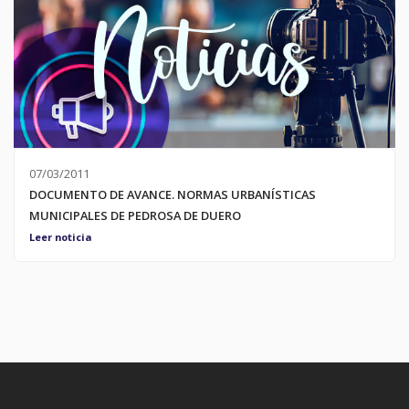
07/03/2011
DOCUMENTO DE AVANCE. NORMAS URBANÍSTICAS
MUNICIPALES DE PEDROSA DE DUERO
7 de Marzo de 2011 Planos de Información: Estructura urbana y
Leer noticia
territorial