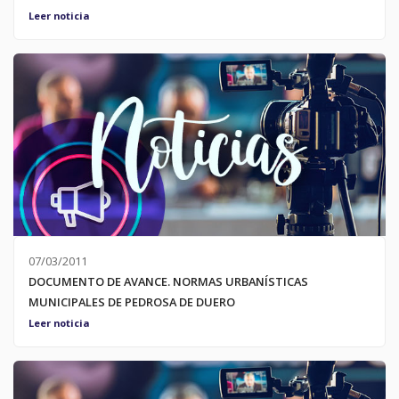
7 de Marzo de 2011 Planos de Ordenación:; Planos de
Leer noticia
ordenanzas.
07/03/2011
DOCUMENTO DE AVANCE. NORMAS URBANÍSTICAS
MUNICIPALES DE PEDROSA DE DUERO
7 de Marzo de 2011 Planos de Información: Usos del suelo
Leer noticia