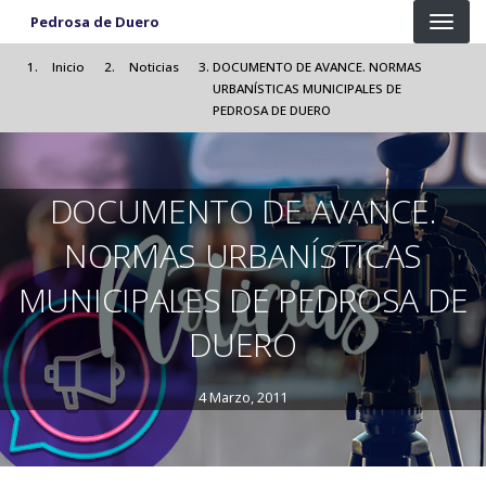
Pasar al contenido principal
Pedrosa de Duero
Inicio
Noticias
DOCUMENTO DE AVANCE. NORMAS
URBANÍSTICAS MUNICIPALES DE
PEDROSA DE DUERO
DOCUMENTO DE AVANCE.
NORMAS URBANÍSTICAS
MUNICIPALES DE PEDROSA DE
DUERO
4 Marzo, 2011