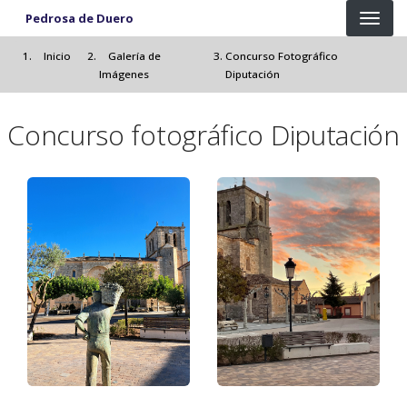
Pasar al contenido principal
Pedrosa de Duero
Inicio
Galería de
Concurso Fotográfico
Imágenes
Diputación
Concurso fotográfico Diputación